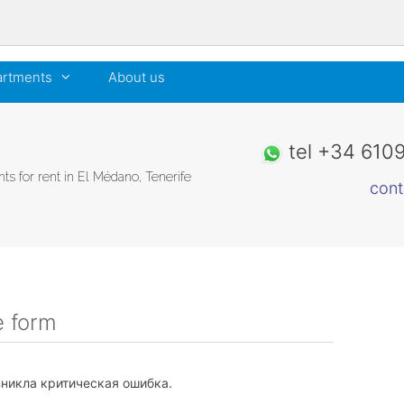
artments
About us
tel
+34 610
ts for rent in El Médano, Tenerife
cont
e form
зникла критическая ошибка.